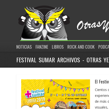
NOTICIAS
FANZINE
LIBROS
ROCK AND COOK
PODC
FESTIVAL SUMAR ARCHIVOS - OTRAS Y
El Festi
Cientos 
experienc
de más de
visuales,