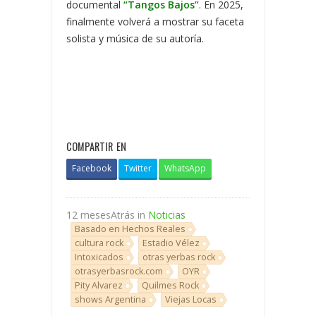
documental
“Tangos Bajos”
. En 2025,
finalmente volverá a mostrar su faceta
solista y música de su autoría.
COMPARTIR EN
Facebook
Twitter
WhatsApp
12 mesesAtrás in
Noticias
Basado en Hechos Reales
cultura rock
Estadio Vélez
Intoxicados
otras yerbas rock
otrasyerbasrock.com
OYR
Pity Alvarez
Quilmes Rock
shows Argentina
Viejas Locas