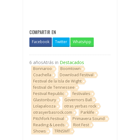
COMPARTIR EN
Facebook
Twitter
WhatsApp
6 añosAtrás in
Destacados
Bonnaroo
Boomtown
Coachella
Download Festival
Festival de la Isla de Wight
festival de Tennessee
Festival Republic
festivales
Glastonbury
Governors Ball
Lolapalooza
otras yerbas rock
otrasyerbasrock.com
Parklife
Pitchfork Festival
Primavera Sound
Reading & Leeds
Riot Fest
Shows
TRNSMT