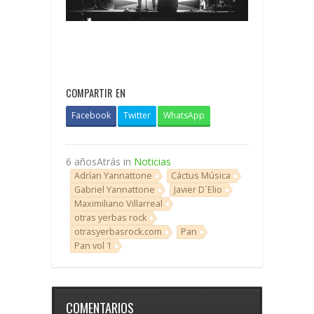
COMPARTIR EN
Facebook
Twitter
WhatsApp
6 añosAtrás in
Noticias
Adrían Yannattone
Cáctus Música
Gabriel Yannattone
Javier D´Elio
Maximiliano Villarreal
otras yerbas rock
otrasyerbasrock.com
Pan
Pan vol 1
COMENTARIOS