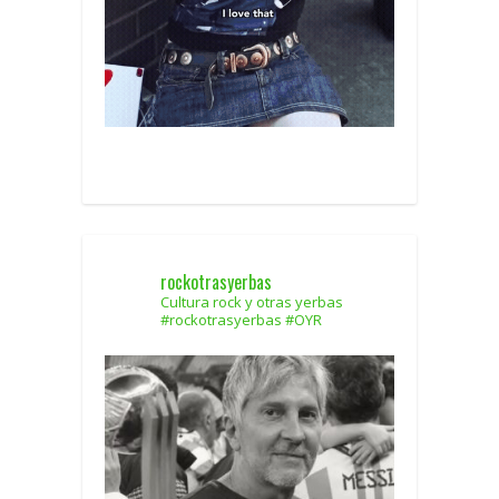
rockotrasyerbas
Cultura rock y otras yerbas
#rockotrasyerbas #OYR