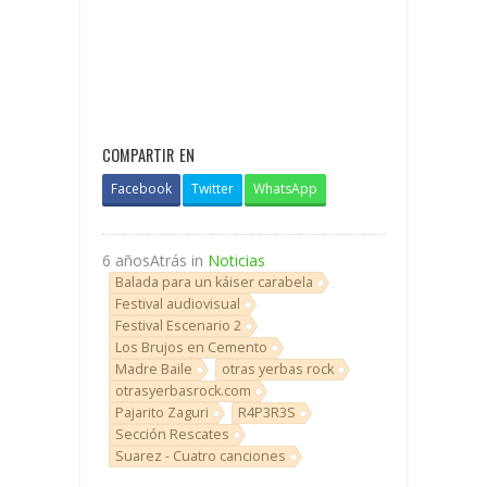
COMPARTIR EN
Facebook
Twitter
WhatsApp
6 añosAtrás in
Noticias
Balada para un káiser carabela
Festival audiovisual
Festival Escenario 2
Los Brujos en Cemento
Madre Baile
otras yerbas rock
otrasyerbasrock.com
Pajarito Zaguri
R4P3R3S
Sección Rescates
Suarez - Cuatro canciones